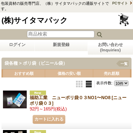
包装資材の販売専門店、（株）サイタマパックの通販サイトで
PCサイト
す。
(株)サイタマパック
ログイン
新規登録
お問い合わせ
(Inquiries)
袋各種 > ポリ袋（ビニール袋）
一覧
おすすめ順
価格の安い順
売れ筋順
表示件数
:
福助工業 ニューポリ袋０３NO1〜NO8
[ニュー
ポリ袋０３]
92円～165円
(税込)