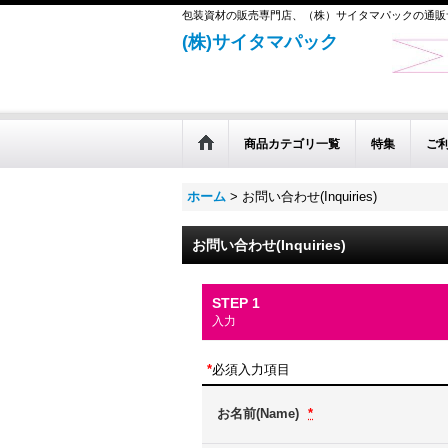
包装資材の販売専門店、（株）サイタマパックの通販
(株)サイタマパック
商品カテゴリ一覧
特集
ご
ホーム
>
お問い合わせ(Inquiries)
お問い合わせ(Inquiries)
STEP 1
入力
*
必須入力項目
お名前(Name)
*