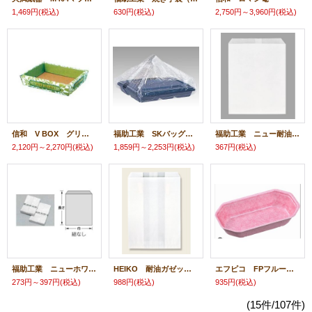
1,469円
(税込)
630円
(税込)
2,750円～3,960円
(税込)
信和 V BOX グリーン
福助工業 SKバッグかすみ草
福助工業 ニュー耐油袋平 F-特小
2,120円～2,270円
(税込)
1,859円～2,253円
(税込)
367円
(税込)
福助工業 ニューホワイトパック【W】
HEIKO 耐油ガゼットNo.1 白無地 小
エフピコ FPフルーツ [2L]
273円～397円
(税込)
988円
(税込)
935円
(税込)
(15件/107件)