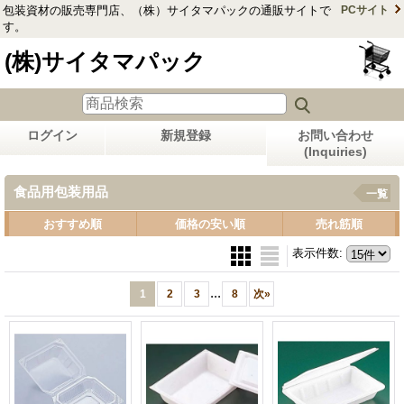
包装資材の販売専門店、（株）サイタマパックの通販サイトで
PCサイト
す。
(株)サイタマパック
ログイン
新規登録
お問い合わせ
(Inquiries)
食品用包装用品
一覧
おすすめ順
価格の安い順
売れ筋順
表示件数
:
...
1
2
3
8
次
»