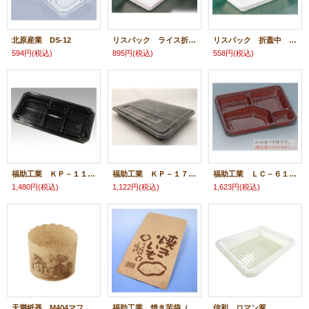
北原産業 DS-12
リスパック ライス折500セット 白 ライス折500セット 白
リスパック 折蓋中 白 リスパック 折蓋中 白
594円
(税込)
895円
(税込)
558円
(税込)
福助工業 ＫＰ－１１５ 阿波 透明蓋付
福助工業 ＫＰ－１７０ 阿波 透明蓋付
福助工業 ＬＣ－６１４ 麻
1,480円
(税込)
1,122円
(税込)
1,623円
(税込)
天満紙器 M404マフィンカップ（ハウス茶）
福助工業 焼き芋袋（たて柄）
信和 ロマン篭