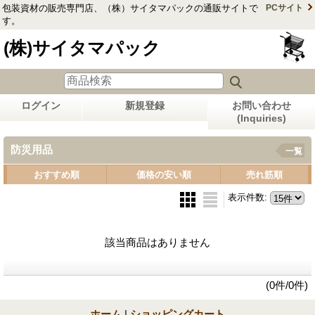
包装資材の販売専門店、（株）サイタマパックの通販サイトで
PCサイト
す。
(株)サイタマパック
ログイン
新規登録
お問い合わせ
(Inquiries)
防災用品
一覧
おすすめ順
価格の安い順
売れ筋順
表示件数
:
該当商品はありません
(0件/0件)
ホーム
|
ショッピングカート