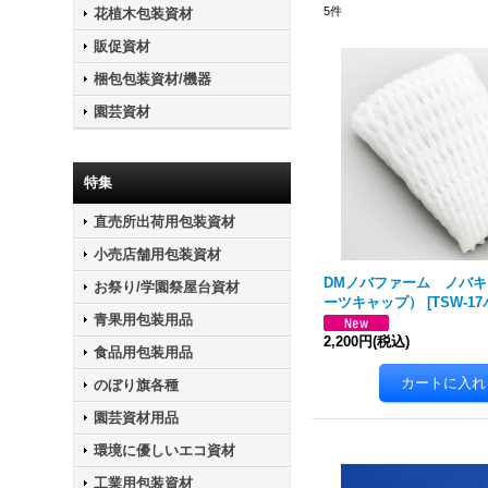
5
件
花植木包装資材
販促資材
梱包包装資材/機器
園芸資材
特集
直売所出荷用包装資材
小売店舗用包装資材
DMノバファーム ノバ
お祭り/学園祭屋台資材
ーツキャップ）
[
TSW-1
青果用包装用品
2,200円
(税込)
食品用包装用品
のぼり旗各種
園芸資材用品
環境に優しいエコ資材
工業用包装資材