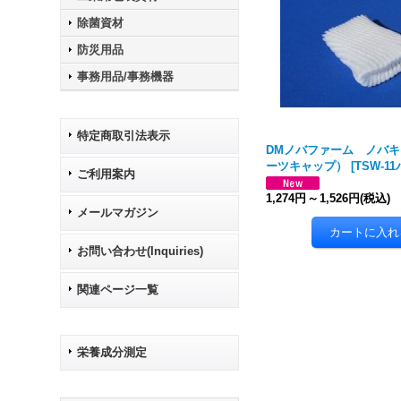
除菌資材
防災用品
事務用品/事務機器
特定商取引法表示
DMノバファーム ノバ
ーツキャップ）
[
TSW-1
ご利用案内
1,274円
～
1,526円
(税込)
メールマガジン
お問い合わせ(Inquiries)
関連ページ一覧
栄養成分測定