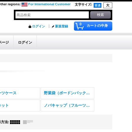
ther regions
:
For International Customer
文字サイズ
:
0
カートの中身
ログイン
新規登録
ページ
ログイン
ーツケース
野菜袋（ボードンパック規格品）
ネット
ノバキャップ（フルーツキャップ）
示方法
: