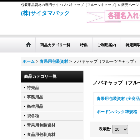
包装用品資材の専門サイト/ノバキャップ（フルーツキャップ）の販売ページ
(株)サイタマパック
商品カテゴリ一覧
特集
ご利用案内
特定商
ホーム
>
青果用包装資材
>
ノバキャップ（フルーツキャップ）
商品カテゴリ一覧
ノバキャップ（フル
特売品
事務用品
青果用包装資材 (全商品
衛生用品
袋各種
青果用包装資材
表示数
:
食品用包装資材