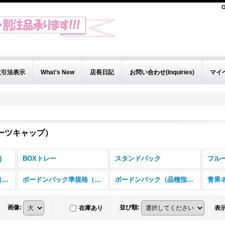
O
取引法表示
What's New
店長日記
お問い合わせ(Inquiries)
マイ
ーツキャップ）
)
BOXトレー
スタンドパック
フル
ボードンパック準規格（厚0.02）
ボードンパック準規格（厚0.025）
ボードンパック（品種指定）
青果
画像
:
並び順
:
在庫あり
表