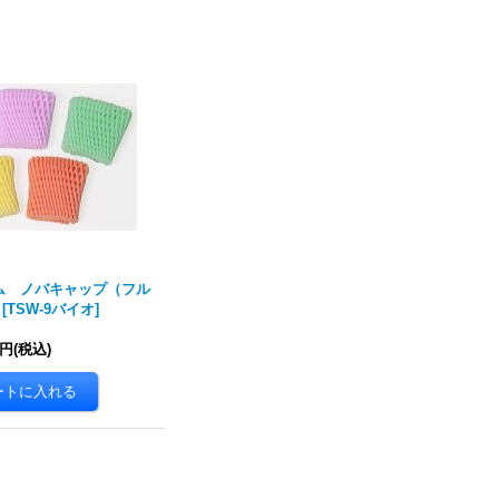
ム ノバキャップ（フル
[
TSW-9バイオ
]
0円
(税込)