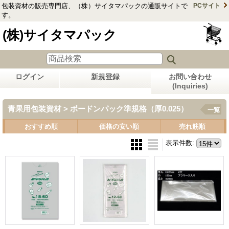
包装資材の販売専門店、（株）サイタマパックの通販サイトで
PCサイト
す。
(株)サイタマパック
ログイン
新規登録
お問い合わせ
(Inquiries)
青果用包装資材 > ボードンパック準規格（厚0.025）
一覧
おすすめ順
価格の安い順
売れ筋順
表示件数
: