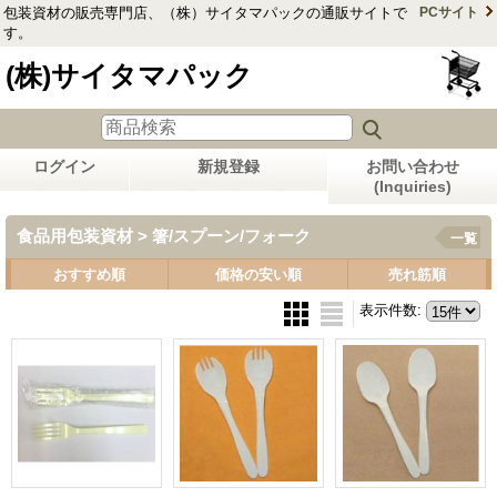
包装資材の販売専門店、（株）サイタマパックの通販サイトで
PCサイト
す。
(株)サイタマパック
ログイン
新規登録
お問い合わせ
(Inquiries)
食品用包装資材 > 箸/スプーン/フォーク
一覧
おすすめ順
価格の安い順
売れ筋順
表示件数
: