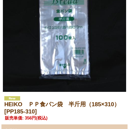
HEIKO ＰＰ食パン袋 半斤用（185×310）
[PP185-310]
販売単価
:
356円
(税込)