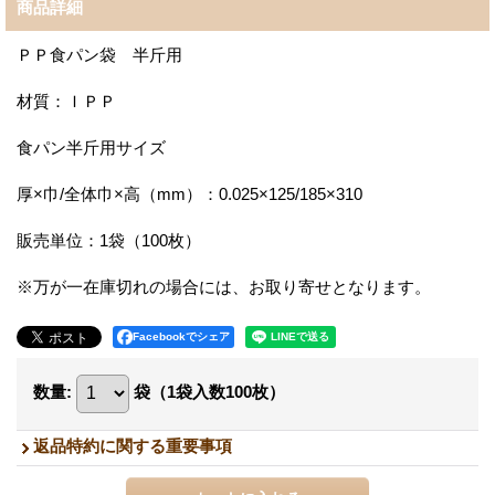
商品詳細
ＰＰ食パン袋 半斤用
材質：ＩＰＰ
食パン半斤用サイズ
厚×巾/全体巾×高（mm）：0.025×125/185×310
販売単位：1袋（100枚）
※万が一在庫切れの場合には、お取り寄せとなります。
Facebookでシェア
数量
:
袋（1袋入数100枚）
返品特約に関する重要事項