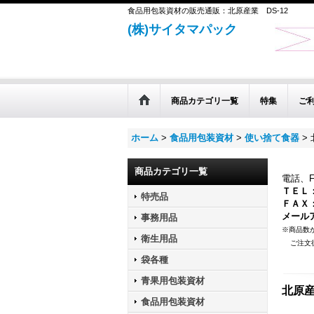
食品用包装資材の販売通販：北原産業 DS-12
(株)サイタマパック
商品カテゴリ一覧
特集
ご
ホーム
>
食品用包装資材
>
使い捨て食器
>
商品カテゴリ一覧
電話、
ＴＥＬ： 
特売品
ＦＡＸ： 
メールアド
事務用品
※商品数
衛生用品
ご注文後
袋各種
青果用包装資材
北原産
食品用包装資材