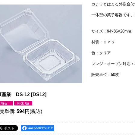
カチッとはまる外嵌合(か
一体型の菓子容器です。
サイズ：94×86×20mm
材質：ＯＰＳ
色：クリア
レンジ・オーブン対応：
販売単位：50枚
産業 DS-12
[
DS12
]
売単価
:
594円
(税込)
Facebookでシェア