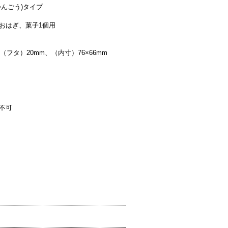
んごう)タイプ
おはぎ、菓子1個用
、（フタ）20mm、（内寸）76×66mm
不可