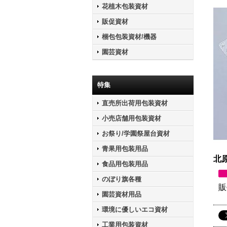
花植木包装資材
販促資材
梱包包装資材/機器
園芸資材
特集
直売所出荷用包装資材
小売店舗用包装資材
お祭り/学園祭屋台資材
青果用包装用品
北原
食品用包装用品
のぼり旗各種
販
園芸資材用品
環境に優しいエコ資材
工業用包装資材