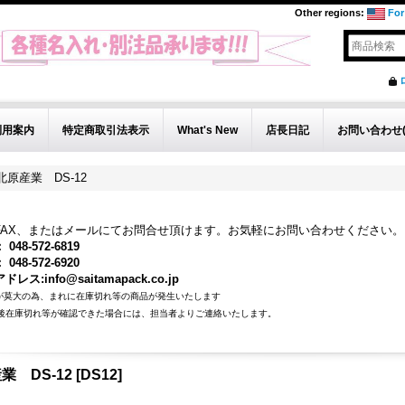
Other regions
:
For
利用案内
特定商取引法表示
What's New
店長日記
お問い合わせ(In
北原産業 DS-12
FAX、またはメールにてお問合せ頂けます。お気軽にお問い合わせください。
048-572-6819
048-572-6920
レス:info@saitamapack.co.jp
が莫大の為、まれに在庫切れ等の商品が発生いたします
在庫切れ等が確認できた場合には、担当者よりご連絡いたします。
業 DS-12
[
DS12
]